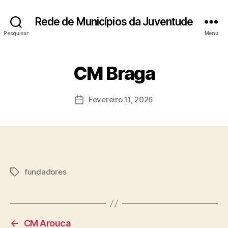
Rede de Municípios da Juventude
Pesquisar
Menu
CM Braga
Fevereiro 11, 2026
Data
do
artigo
fundadores
Etiquetas
←
CM Arouca