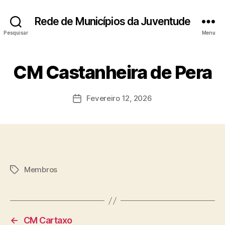
Rede de Municípios da Juventude
Pesquisar
Menu
CM Castanheira de Pera
Fevereiro 12, 2026
Data
do
artigo
Membros
Etiquetas
←
CM Cartaxo