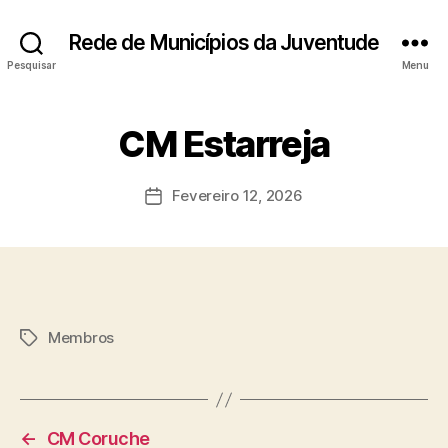
Rede de Municípios da Juventude
Pesquisar
Menu
CM Estarreja
Fevereiro 12, 2026
Data
do
artigo
Membros
Etiquetas
←
CM Coruche