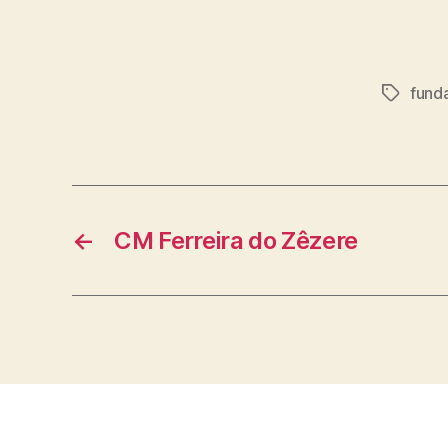
fund
Etiqueta
←
CM Ferreira do Zêzere