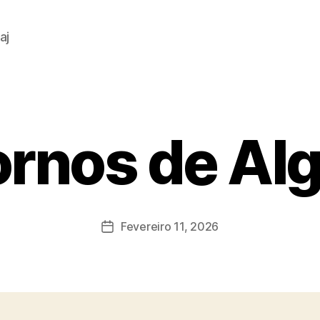
aj
rnos de Al
Fevereiro 11, 2026
Data
do
artigo