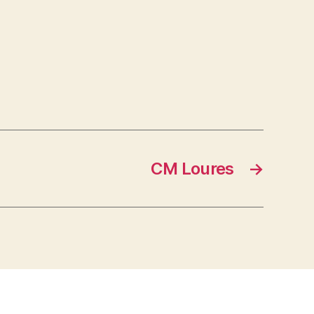
CM Loures
→