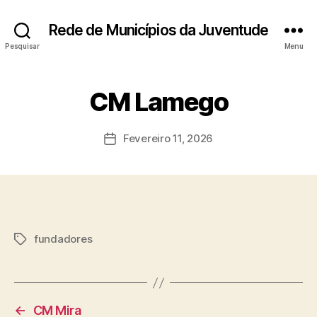
Rede de Municípios da Juventude
Pesquisar
Menu
CM Lamego
Fevereiro 11, 2026
Data
do
artigo
fundadores
Etiquetas
←
CM Mira