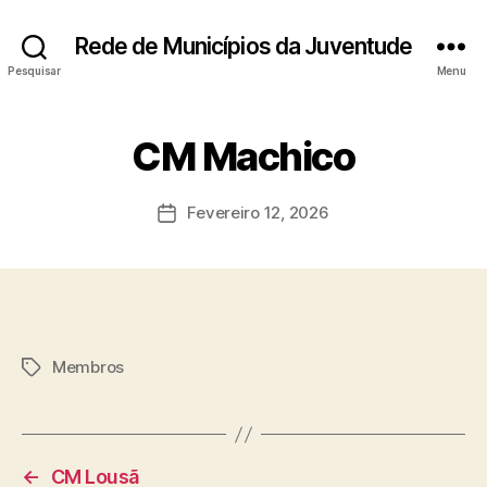
Rede de Municípios da Juventude
Pesquisar
Menu
CM Machico
Fevereiro 12, 2026
Data
do
artigo
Membros
Etiquetas
←
CM Lousã