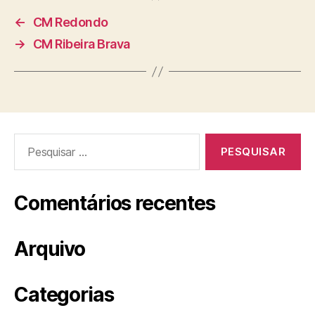
←
CM Redondo
→
CM Ribeira Brava
Pesquisar
por:
Comentários recentes
Arquivo
Categorias