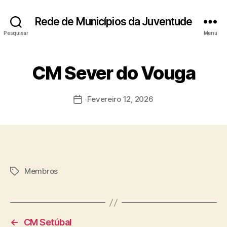
Rede de Municípios da Juventude
Pesquisar
Menu
CM Sever do Vouga
Fevereiro 12, 2026
Data
do
artigo
Membros
Etiquetas
←
CM Setúbal