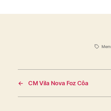
Mem
Etiqueta
←
CM Vila Nova Foz Côa