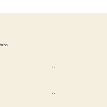
artigo
bros
s