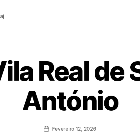
aj
ila Real de 
António
Fevereiro 12, 2026
Data
do