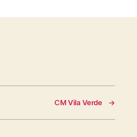
CM Vila Verde
→