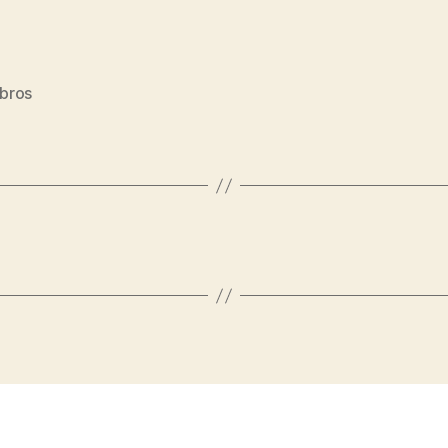
bros
s