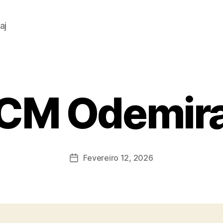
aj
CM Odemir
Fevereiro 12, 2026
Data
do
artigo