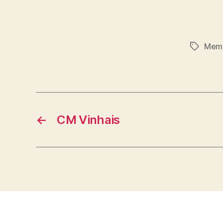
Mem
Etiqueta
←
CM Vinhais