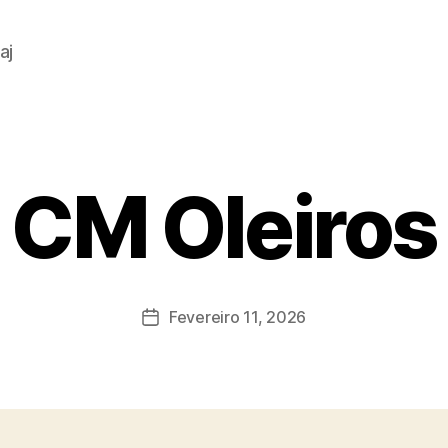
aj
CM Oleiros
Fevereiro 11, 2026
Data
do
artigo