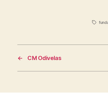
fund
Etiqueta
←
CM Odivelas