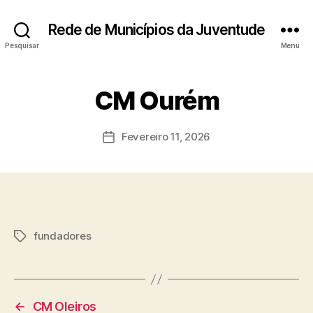
Rede de Municípios da Juventude
Pesquisar
Menu
CM Ourém
Fevereiro 11, 2026
Data
do
artigo
fundadores
Etiquetas
←
CM Oleiros