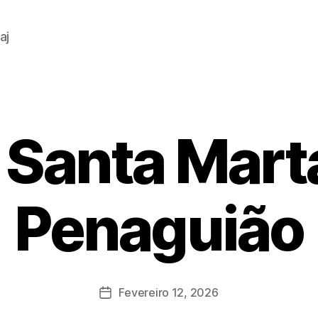
aj
Santa Mart
Penaguião
Fevereiro 12, 2026
Data
do