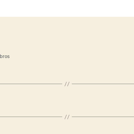
artigo
bros
s