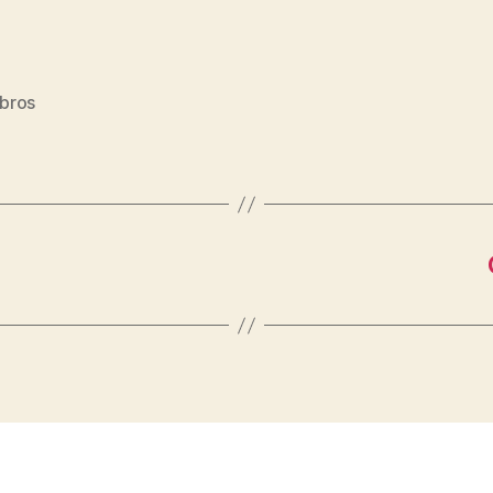
bros
s