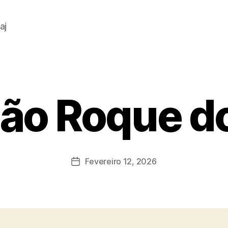
aj
ão Roque do
Fevereiro 12, 2026
Data
do
artigo