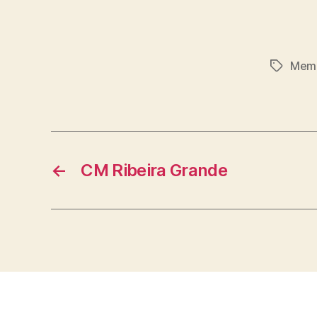
Mem
Etiqueta
←
CM Ribeira Grande