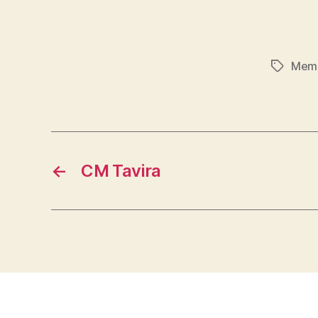
Mem
Etiqueta
←
CM Tavira