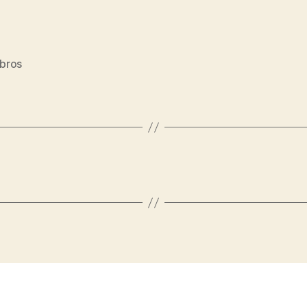
bros
s