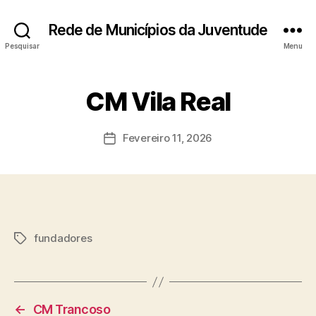
Rede de Municípios da Juventude
Pesquisar
Menu
CM Vila Real
Fevereiro 11, 2026
Data
do
artigo
fundadores
Etiquetas
←
CM Trancoso